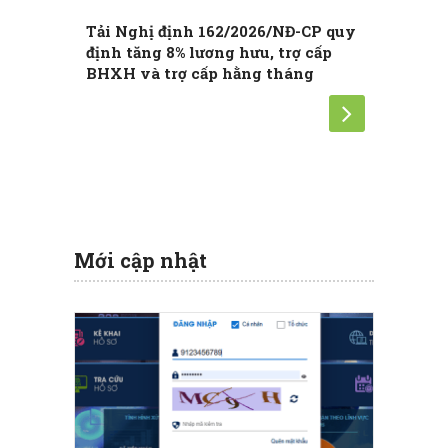
Tải Nghị định 162/2026/NĐ-CP quy
Nghị đị
định tăng 8% lương hưu, trợ cấp
thức tă
BHXH và trợ cấp hằng tháng
Mới cập nhật