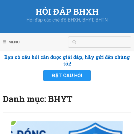
HỎI ĐÁP BHXH
Hỏi đáp các chế độ BHXH, BHYT, BHTN
MENU
Bạn có câu hỏi cần được giải đáp, hãy gửi đến chúng
tôi!
ĐẶT CÂU HỎI
Danh mục:
BHYT