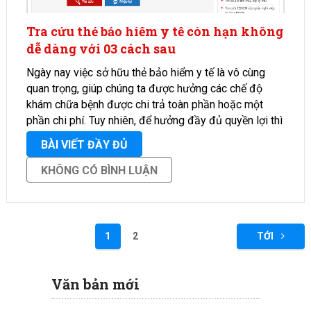
Tra cứu thẻ bảo hiểm y tế còn hạn không
dễ dàng với 03 cách sau
Ngày nay việc sở hữu thẻ bảo hiểm y tế là vô cùng
quan trọng, giúp chúng ta được hưởng các chế độ
khám chữa bệnh được chi trả toàn phần hoặc một
phần chi phí. Tuy nhiên, để hưởng đầy đủ quyền lợi thì
thẻ …
BÀI VIẾT ĐẦY ĐỦ
KHÔNG CÓ BÌNH LUẬN
Phân
1
2
TỚI
trang
bài
Văn bản mới
viết