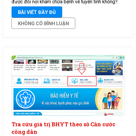
được đổi nơi khám chữa bệnh về tuyến tỉnh không?.
HoidapBHXH …
BÀI VIẾT ĐẦY ĐỦ
KHÔNG CÓ BÌNH LUẬN
Tra cứu giá trị BHYT theo số Căn cước
công dân