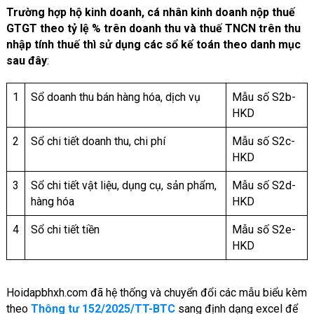
Trường hợp hộ kinh doanh, cá nhân kinh doanh nộp thuế
GTGT theo tỷ lệ % trên doanh thu và thuế TNCN trên thu
nhập tính thuế thì sử dụng các sổ kế toán theo danh mục
sau đây
:
1
Sổ doanh thu bán hàng hóa, dịch vụ
Mẫu số S2b-
HKD
2
Sổ chi tiết doanh thu, chi phí
Mẫu số S2c-
HKD
3
Sổ chi tiết vật liệu, dụng cụ, sản phẩm,
Mẫu số S2d-
hàng hóa
HKD
4
Sổ chi tiết tiền
Mẫu số S2e-
HKD
Hoidapbhxh.com đã hệ thống và chuyển đổi các mẫu biểu kèm
theo
Thông tư 152/2025/TT-BTC
sang định dạng excel để