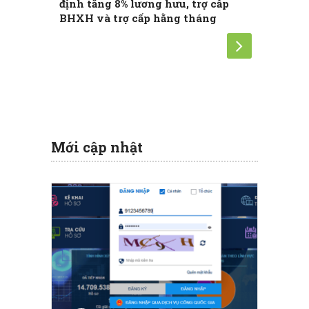
định tăng 8% lương hưu, trợ cấp
thức tă
BHXH và trợ cấp hằng tháng
Mới cập nhật