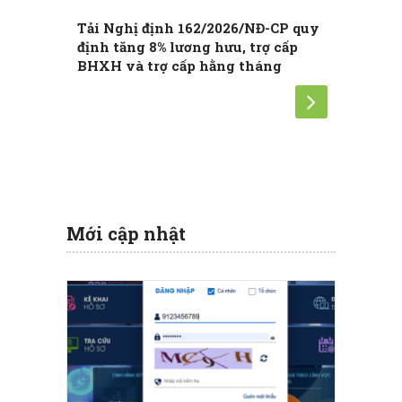
Tải Nghị định 162/2026/NĐ-CP quy
Nghị đị
định tăng 8% lương hưu, trợ cấp
thức tă
BHXH và trợ cấp hằng tháng
Mới cập nhật