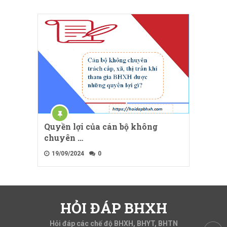
Quyền lợi của cán bộ không
chuyên …
19/09/2024
0
HỎI ĐÁP BHXH
Hỏi đáp các chế độ BHXH, BHYT, BHTN