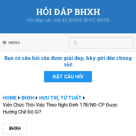
HỎI ĐÁP BHXH
Hỏi đáp các chế độ BHXH, BHYT, BHTN
MENU
Bạn có câu hỏi cần được giải đáp, hãy gửi đến chúng
tôi!
ĐẶT CÂU HỎI
HOME
BHXH
HƯU TRÍ, TỬ TUẤT
Viên Chức Thôi Việc Theo Nghị Đinh 178/NĐ-CP Được
Hưởng Chế Độ Gì?
BHXH